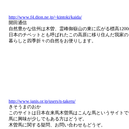
http://www.f4.dion.ne.jp/~kintoki/kaida/
開田通信
自然豊かな信州は木曽、霊峰御嶽山の東に広がる標高120
日本のチベットとも呼ばれたこの高原に移り住んだ我家の
暮らしと四季折々の自然をお便りします。
http://www.janis.or.jp/users/n-takeru/
きそうまのおか
このサイトは日本在来馬木曽馬はこんな馬というサイトで
馬に興味が少しでもある方はどうぞ。
木曽馬に関する疑問、お問い合わせもどうぞ。