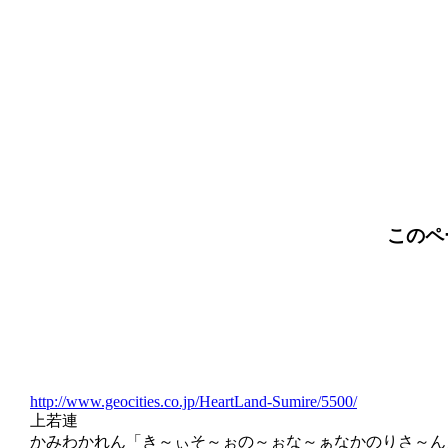
このペ
http://www.geocities.co.jp/HeartLand-Sumire/5500/
上若連
かみわかれん「き～ぃそ～ぉの～ぉな～ぁなかのりさ～ん