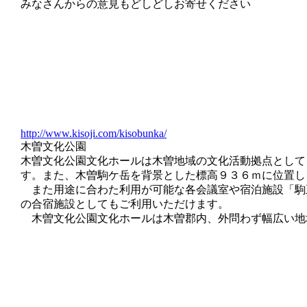
みなさんからの意見もどしどしお寄せください
http://www.kisoji.com/kisobunka/
木曽文化公園
木曽文化公園文化ホールは木曽地域の文化活動拠点として
す。また、木曽駒ケ岳を背景とした標高９３６ｍに位置し
また用途に合わた利用が可能な各会議室や宿泊施設「駒
の合宿施設としてもご利用いただけます。
木曽文化公園文化ホールは木曽郡内、外問わず幅広い地