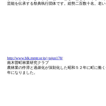
芸能を伝承する祭典執行団体です。総勢二百数十名。老い
http://www.blk.mmtr.or.jp/~tajun178/
南木曽町林業研究クラブ
農林業の停滞と過疎化が深刻化した昭和５２年に町に働く
年になりました。