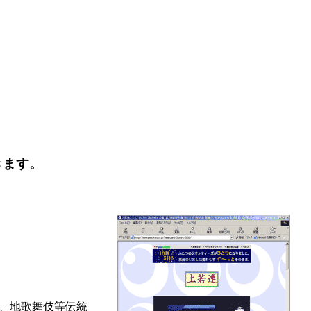
きます。
、地歌舞伎等伝統