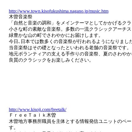
http://www.town.kisofukushima.nagano.jp/music.htm
木曽音楽祭
「自然と音楽の調和」をメインテーマとしてかかげるクラ
小さな町の素敵な音楽祭。多数の一流クラシックアーチス
緑豊かな山の町でさわやかにお届けします。
今日､日本では数多くの音楽祭が行われるようになりまし
当音楽祭はその礎となったといわれる老舗の音楽祭です。
地元ボランティアの支える手作りの音楽祭、夏のさわやか
良質のクラシックをお楽しみください。
http://www.kisoji.com/freetalk/
ＦｒｅｅＴａｌｋ木曽
木曽地方事務所職員を主体とする情報発信ユニットのペー
す。