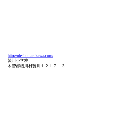
http://niesho.narakawa.com/
贄川小学校
木曽郡楢川村贄川１２１７－３